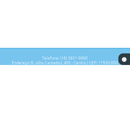
Telefone: (18) 3851-9000
Endereço: R. Júlio Cantadori, 405 - Centro | CEP: 17930-000
Segunda à Sexta: 7:30hrs às 11:00hrs, 13:00hrs às 16:00hrs
Prefeitura de Tupi Paulista - SP
Versão do Sistema:
3.5.3 - 19/06/2026
Portal atualizado em:
07/08/2026 17:02
Dados Abertos
Copyright Instar - 2006-2026. Todos os direitos reservados -
Instar Tecnologia