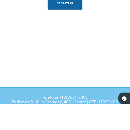
CADASTRAR
Telefone: (18) 3851-9000
Endereço: R. Júlio Cantadori, 405 - Centro | CEP: 17930-000
Segunda à Sexta: 7:30hrs às 11:00hrs, 13:00hrs às 16:00hrs
Prefeitura de Tupi Paulista - SP
Versão do Sistema:
3.5.3 - 19/06/2026