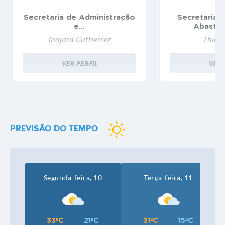
Secretaria de Administração
Secretaria d
e...
Abastec
Inajara Guttierrez
Thiag
VER PERFIL
VER 
PREVISÃO DO TEMPO
Segunda-feira, 10
Terça-feira, 11
33ºC
21ºC
31ºC
15ºC