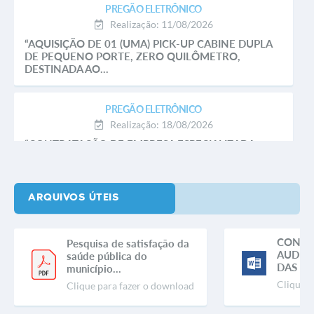
PREGÃO ELETRÔNICO
Realização: 11/08/2026
“AQUISIÇÃO DE 01 (UMA) PICK-UP CABINE DUPLA
DE PEQUENO PORTE, ZERO QUILÔMETRO,
DESTINADA AO...
PREGÃO ELETRÔNICO
Realização: 18/08/2026
“CONTRATAÇÃO DE EMPRESA ESPECIALIZADA
PARA EXECUÇÃO DE ANÁLISES FÍSICO-QUÍMICAS E
MICROBIOLÓGICAS...
ARQUIVOS ÚTEIS
CONVO
Pesquisa de satisfação da
AUDIÊN
saúde pública do
DAS LEI
município...
Clique p
Clique para fazer o download