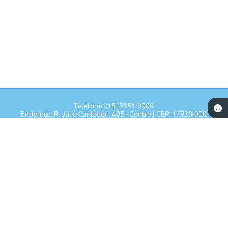
Telefone: (18) 3851-9000
Endereço: R. Júlio Cantadori, 405 - Centro | CEP: 17930-000
Segunda à Sexta: 7:30hrs às 11:00hrs, 13:00hrs às 16:00hrs
Prefeitura de Tupi Paulista - SP
Versão do Sistema:
3.5.3 - 19/06/2026
Portal atualizado em:
07/08/2026 12:04
Dados Abertos
Copyright Instar - 2006-2026. Todos os direitos reservados -
Instar Tecnologia