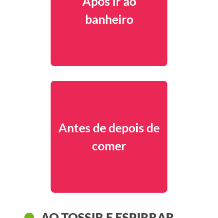
Após ir ao
banheiro
Antes de depois de
comer
AO TOSSIR E ESPIRRAR