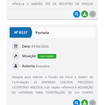
refere-se à ADESÃO ATA DE REGISTRO DE PREÇOS
177/2025 CIOP - CONSÓRClO INTERMUNICIPAL DO OESTE
PAULISTA - REGISTRO DE PREÇOS PARA EVENTUAL
VISUALIZAR
BAIXAR
GOSTEI
CONTRATAÇÃO DE EMPRESA ESPECIALIZADA PARA
IMPLANTAR, INTERMEDIAR E ADMINISTRAR UM SISTEMA
INFORMATIZADO E INTEGRADO DE GESTÃO DA
Nº 8537
Portaria
MANUTENÇÃO PREVENTIVA/CORRETIVA DA FROTA DE
VEÍCULOS DOS MUNICÍPIOS CONSORCIADOS, POR MEIO
DE UMA REDE DE ESTABELECIMENTOS CREDENCIADOS.
Data:
24/06/2026
Situação:
EM VIGOR
Autoria:
Executivo
Designa para exercer a função de Fiscal e Gestor da
Contratação da DISPENSA 254/2026, PROCESSO
LICITATÓRIO 483/2026, cujo objeto refere-se à AQUISIÇÃO
DE MATERIAIS PARA CONSTRUÇÃO DE UM VIVEIRO
MUNICIPAL PARA PRODUÇÃO DE MUDAS DE ÁRVORES
NATIVAS E EXÓTICAS.
VISUALIZAR
BAIXAR
GOSTEI