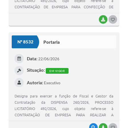
LICITATÓRIO 493/2026, cujo objeto refere-se à
CONTRATAÇÃO DE EMPRESA PARA CONFECÇÃO DE
BANNER A SER UTILIZADO NO FESTIVAL DE MÚSICA.
BAIXAR
GOSTEI
Nº 8532
Portaria
Data:
22/06/2026
Situação:
EM VIGOR
Autoria:
Executivo
Designa para exercer a função de Fiscal e Gestor da
Contratação da DISPENSA 260/2026, PROCESSO
LICITATÓRIO 492/2026, cujo objeto refere-se à
CONTRATAÇÃO DE EMPRESA PARA REALIZAR A
MANUTENÇÃO EM VEÍCULO DE PLACA EFB3G01 USADO NO
DEPARTAMENTO DE ENGENHARIA.
VISUALIZAR
BAIXAR
GOSTEI