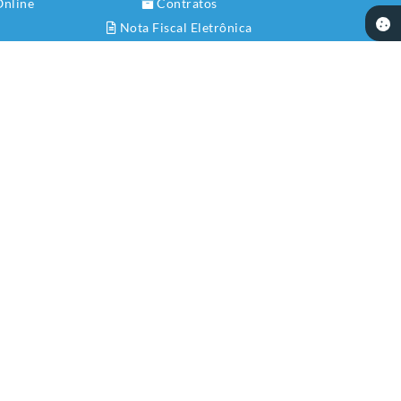
Online
Contratos
Nota Fiscal Eletrônica
Diário Oficial
Transparência
Newslatter
Telefones Úteis
Serviços Online
SIC
 14:33