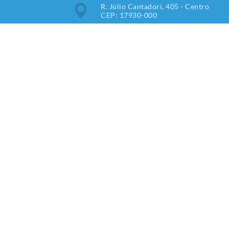
R. Júlio Cantadori, 405 - Centro
CEP: 17930-000
Segunda à Sexta: 7:30hrs às
11:00hrs, 13:00hrs às 16:00hrs
(18) 3851-9000
imprensa@tupipaulista.sp.gov.br
Newsletter
V