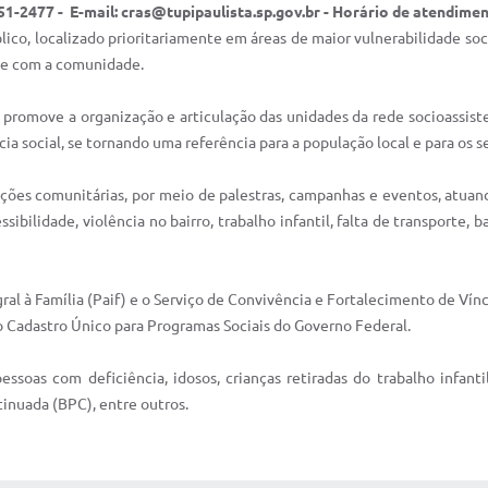
1-2477 - E-mail: cras@tupipaulista.sp.gov.br - Horário de atendiment
blico, localizado prioritariamente em áreas de maior vulnerabilidade soci
a e com a comunidade.
promove a organização e articulação das unidades da rede socioassistenc
ia social, se tornando uma referência para a população local e para os se
ações comunitárias, por meio de palestras, campanhas e eventos, atua
ilidade, violência no bairro, trabalho infantil, falta de transporte, b
ral à Família (Paif) e o Serviço de Convivência e Fortalecimento de Vín
no Cadastro Único para Programas Sociais do Governo Federal.
ssoas com deficiência, idosos, crianças retiradas do trabalho infanti
inuada (BPC), entre outros.