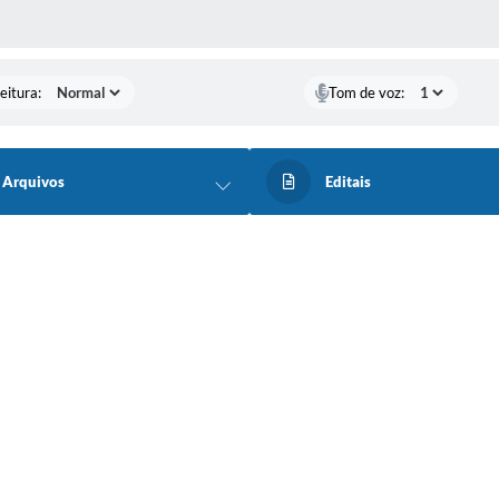
 MÍDIAS
eitura:
Tom de voz:
Arquivos
Editais