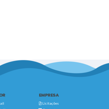
DOR
EMPRESA
ail
Licitações