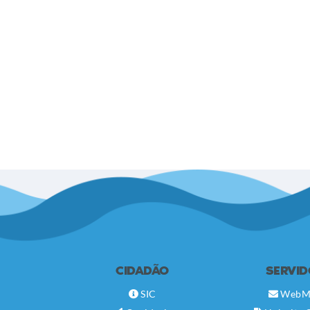
CIDADÃO
SERVI
SIC
WebM