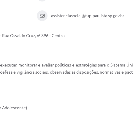
assistenciasocial@tupipaulista.sp.gov.br
- Rua Osvaldo Cruz, nº 396 - Centro
xecutar, monitorar e avaliar políticas e estratégias para o Sistema Ún
efesa e vigilância sociais, observadas as disposições, normativas e pac
do Adolescente)