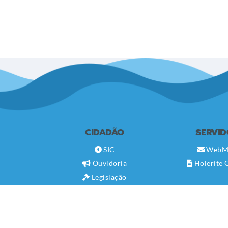
CIDADÃO
SERVI
SIC
WebM
Ouvidoria
Holerite 
Legislação
Diário Oficial
Concursos
Transparência Pública