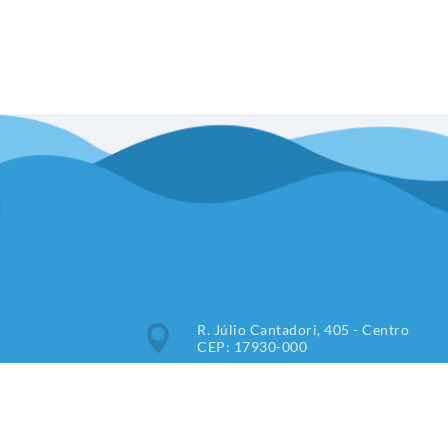
R. Júlio Cantadori, 405 - Centro
CEP: 17930-000
Segunda à Sexta: 7:30hrs às
11:00hrs, 13:00hrs às 16:00hrs