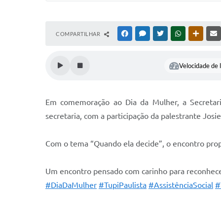
COMPARTILHAR
FACEBOOK
MESSENGER
TWITTER
WHATSAPP
OUTRAS
Velocidade de l
Em comemoração ao Dia da Mulher, a Secretaria
secretaria, com a participação da palestrante Josi
Com o tema “Quando ela decide”, o encontro prop
Um encontro pensado com carinho para reconhecer
#DiaDaMulher
#TupiPaulista
#AssistênciaSocial
#