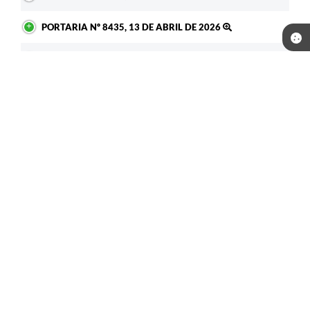
PORTARIA Nº 8435, 13 DE ABRIL DE 2026
PORTARIA Nº 8433, 13 DE ABRIL DE 2026
PORTARIA Nº 8432, 13 DE ABRIL DE 2026
Seja o primeiro a curtir esta
GOSTEI
NÃO GOSTEI
legislação.
COMPARTILHAR