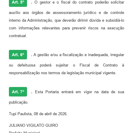
Art. 5º
.
O gestor e o fiscal do contrato poderão solicitar
auxílio aos órgãos de assessoramento jurídico e de controle
interno da Administração, que deverão dirimir dúvida e subsidiá-lo
com informações relevantes para prevenir riscos na execução
contratual.
Art. 6º
.
A gestão e/ou a fiscalização e inadequada, irregular
ou defeituosa poderá sujeitar o Fiscal de Contrato à
responsabilização nos termos da legislação municipal vigente.
Art. 7º
.
Esta Portaria entrará em vigor na data de sua
publicação.
Tupi Paulista, 08 de abril de 2026.
JULIANO VIGILATO GUIRO