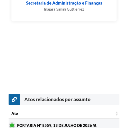
Secretaria de Administração e Finanças
Inajara Simini Guttierrez
Atos relacionados por assunto
c
Ato
Ato
PORTARIA Nº 8559, 13 DE JULHO DE 2026