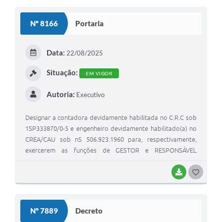
Nº 8166
Portaria
Data:
22/08/2025
Situação:
EM VIGOR
Autoria:
Executivo
Designar a contadora devidamente habilitada no C.R.C sob
1SP333870/0-5 e engenheiro devidamente habilitado(a) no
CREA/CAU sob nS 506.923.1960 para, respectivamente,
exercerem as funções de GESTOR e RESPONSÁVEL
TÉCNICO do convênio a ser firmado com a Secretaria de
Governo e Relações Institucionais do Governo do Estado
BAIXAR
GOSTEI
de São Paulo.
Nº 7889
Decreto