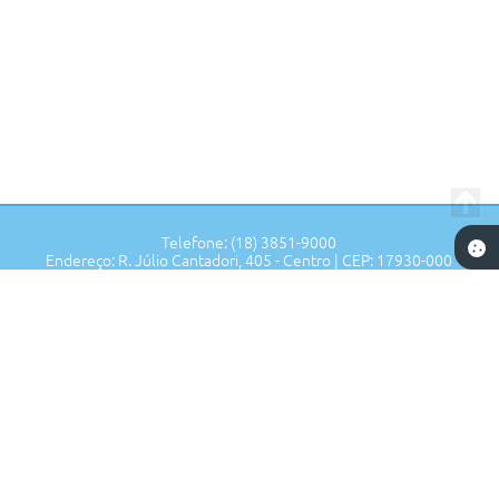
Telefone: (18) 3851-9000
Endereço: R. Júlio Cantadori, 405 - Centro | CEP: 17930-000
Segunda à Sexta: 7:30hrs às 11:00hrs, 13:00hrs às 16:00hrs
Prefeitura de Tupi Paulista - SP
Versão do Sistema:
3.5.3 - 19/06/2026
Portal atualizado em:
05/08/2026 17:13
Dados Abertos
Copyright Instar - 2006-2026. Todos os direitos reservados -
Instar Tecnologia