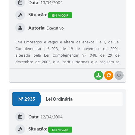
Data:
13/04/2004
Situação:
EM VIGOR
Autoria:
Executivo
Cria Empregos e vagas e altera os anexos I e II, da Lei
Complementar n.º 023, de 19 de novembro de 2001,
alterada pela Lei Complementar n.º 048, de 29 de
dezembro de 2003, que institui Normas que regulam as
relações de trabalho dos Servidores Públicos Municipais
Celetistas, dispõe sobre o quadro de pessoal e dá outras
BAIXAR
VÍNCULOS
GOSTEI
providências
Nº 2935
Lei Ordinária
Data:
12/04/2004
Situação:
EM VIGOR