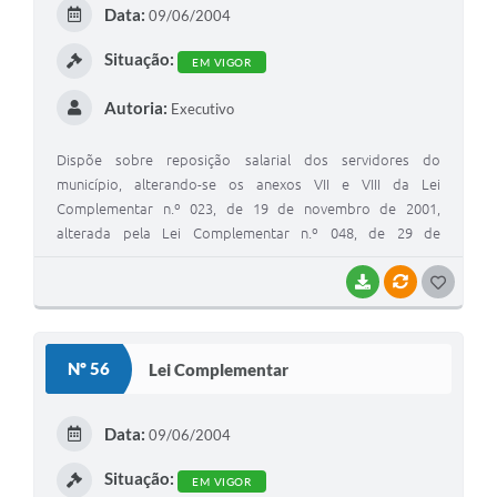
Data:
09/06/2004
Situação:
EM VIGOR
Autoria:
Executivo
Dispõe sobre reposição salarial dos servidores do
município, alterando-se os anexos VII e VIII da Lei
Complementar n.º 023, de 19 de novembro de 2001,
alterada pela Lei Complementar n.º 048, de 29 de
dezembro de 2003, que institui Normas que regulam as
relações de trabalho dos Servidores Públicos Municipais
BAIXAR
VÍNCULOS
GOSTEI
Celetistas, dispõe sobre o quadro de pessoal e dá outras
providências
Nº 56
Lei Complementar
Data:
09/06/2004
Situação:
EM VIGOR