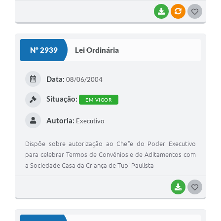
Pessoal, alterada pela Lei Complementar n. 46, de 10 de
junho de 2003
BAIXAR
VÍNCULOS
GOSTEI
Nº 2939
Lei Ordinária
Data:
08/06/2004
Situação:
EM VIGOR
Autoria:
Executivo
Dispõe sobre autorização ao Chefe do Poder Executivo
para celebrar Termos de Convênios e de Aditamentos com
a Sociedade Casa da Criança de Tupi Paulista
BAIXAR
GOSTEI