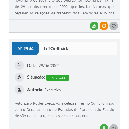
novembro de 2001, alterada pela Lei Complementar n.º 48,
de 29 de dezembro de 2003, que institui Normas que
regulam as relações de trabalho dos Servidores Públicos
Municipais Celetistas, dispõe sobre o quadro de pessoal e
dá outras providências
BAIXAR
VÍNCULOS
GOSTEI
Nº 2944
Lei Ordinária
Data:
29/06/2004
Situação:
EM VIGOR
Autoria:
Executivo
Autoriza o Poder Executivo a celebrar Termo Compromisso
com o Departamento de Estradas de Rodagem do Estado
de São Paulo -DER, pelo sistema de parceria
BAIXAR
GOSTEI