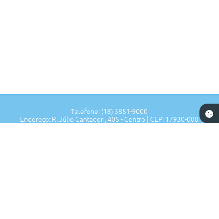
Telefone: (18) 3851-9000
Endereço: R. Júlio Cantadori, 405 - Centro | CEP: 17930-000
Segunda à Sexta: 7:30hrs às 11:00hrs, 13:00hrs às 16:00hrs
Prefeitura de Tupi Paulista - SP
Versão do Sistema:
3.5.3 - 19/06/2026
Portal atualizado em:
06/08/2026 16:47
Dados Abertos
Copyright Instar - 2006-2026. Todos os direitos reservados -
Instar Tecnologia