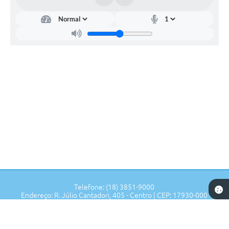
Telefone: (18) 3851-9000
Endereço: R. Júlio Cantadori, 405 - Centro | CEP: 17930-000
Segunda à Sexta: 7:30hrs às 11:00hrs, 13:00hrs às 16:00hrs
Prefeitura de Tupi Paulista - SP