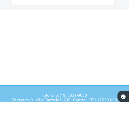
Telefone: (18) 3851-9000
Endereço: R. Júlio Cantadori, 405 - Centro | CEP: 17930-000
Segunda à Sexta: 7:30hrs às 11:00hrs, 13:00hrs às 16:00hrs
Prefeitura de Tupi Paulista - SP
Versão do Sistema:
3.5.3 - 19/06/2026