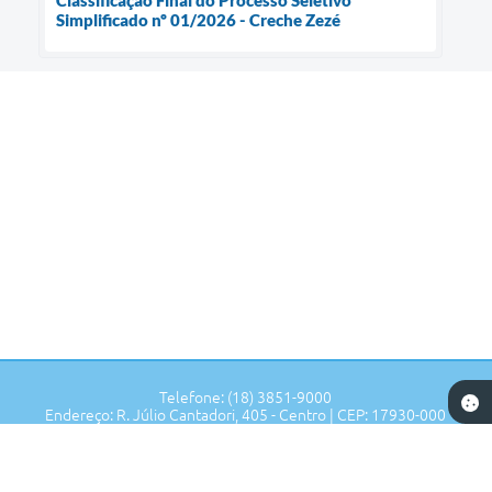
Simplificado nº 01/2026 - Creche Zezé
Telefone: (18) 3851-9000
Endereço: R. Júlio Cantadori, 405 - Centro | CEP: 17930-000
Segunda à Sexta: 7:30hrs às 11:00hrs, 13:00hrs às 16:00hrs
Prefeitura de Tupi Paulista - SP