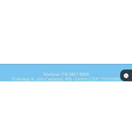
Telefone: (18) 3851-9000
Endereço: R. Júlio Cantadori, 405 - Centro | CEP: 17930-000
Segunda à Sexta: 7:30hrs às 11:00hrs, 13:00hrs às 16:00hrs
Prefeitura de Tupi Paulista - SP
Versão do Sistema:
3.5.3 - 19/06/2026
Portal atualizado em:
07/08/2026 17:02
Dados Abertos