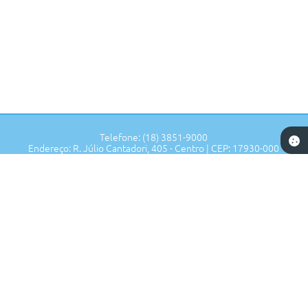
Telefone: (18) 3851-9000
Endereço: R. Júlio Cantadori, 405 - Centro | CEP: 17930-000
Segunda à Sexta: 7:30hrs às 11:00hrs, 13:00hrs às 16:00hrs
Prefeitura de Tupi Paulista - SP
Versão do Sistema:
3.5.3 - 19/06/2026
Portal atualizado em:
06/08/2026 14:02
Dados Abertos
Copyright Instar - 2006-2026. Todos os direitos reservados -
Instar Tecnologia