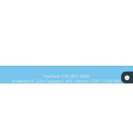
Telefone: (18) 3851-9000
Endereço: R. Júlio Cantadori, 405 - Centro | CEP: 17930-000
Segunda à Sexta: 7:30hrs às 11:00hrs, 13:00hrs às 16:00hrs
Prefeitura de Tupi Paulista - SP
Versão do Sistema:
3.5.3 - 19/06/2026
Portal atualizado em:
06/08/2026 14:32
Dados Abertos