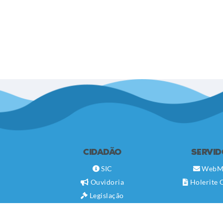
CIDADÃO
SERVI
SIC
WebM
Ouvidoria
Holerite 
Legislação
Diário Oficial
Concursos