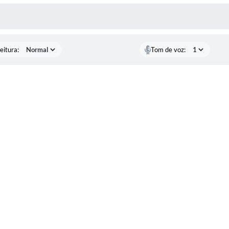
 MÍDIAS
eitura:
Tom de voz: