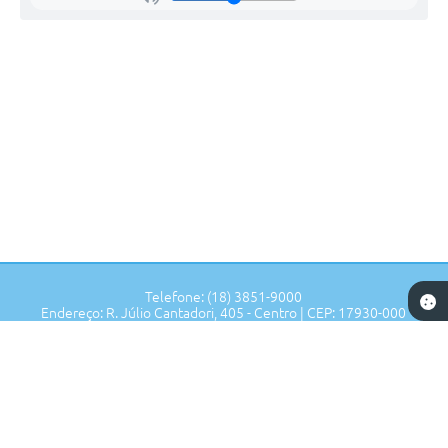
Telefone: (18) 3851-9000
Endereço: R. Júlio Cantadori, 405 - Centro | CEP: 17930-000
Segunda à Sexta: 7:30hrs às 11:00hrs, 13:00hrs às 16:00hrs
Prefeitura de Tupi Paulista - SP
Versão do Sistema:
3.5.3 - 19/06/2026
Portal atualizado em:
07/08/2026 17:02
Dados Abertos