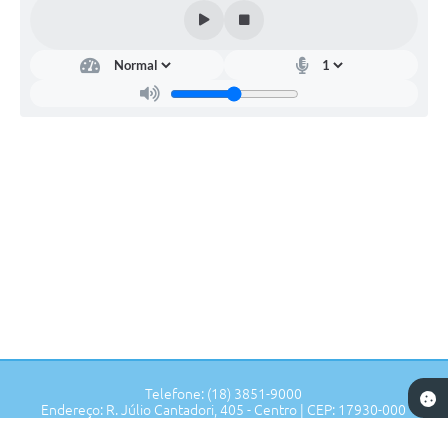
Telefone: (18) 3851-9000
Endereço: R. Júlio Cantadori, 405 - Centro | CEP: 17930-000
Segunda à Sexta: 7:30hrs às 11:00hrs, 13:00hrs às 16:00hrs
Prefeitura de Tupi Paulista - SP