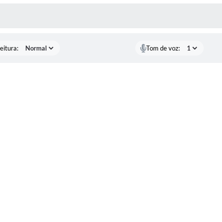
 MÍDIAS
eitura:
Tom de voz: