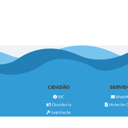
CIDADÃO
SERVI
SIC
WebM
Ouvidoria
Holerite 
Legislação
Diário Oficial
Concursos