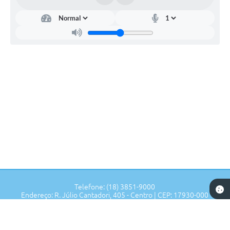
Telefone: (18) 3851-9000
Endereço: R. Júlio Cantadori, 405 - Centro | CEP: 17930-000
Segunda à Sexta: 7:30hrs às 11:00hrs, 13:00hrs às 16:00hrs
Prefeitura de Tupi Paulista - SP