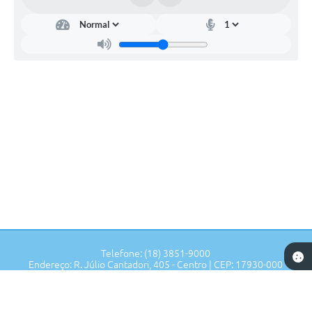
Telefone: (18) 3851-9000
Endereço: R. Júlio Cantadori, 405 - Centro | CEP: 17930-000
Segunda à Sexta: 7:30hrs às 11:00hrs, 13:00hrs às 16:00hrs
Prefeitura de Tupi Paulista - SP