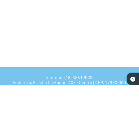
CARINA
CENEDESE
Telefone: (18) 3851-9000
Endereço: R. Júlio Cantadori, 405 - Centro | CEP: 17930-000
Segunda à Sexta: 7:30hrs às 11:00hrs, 13:00hrs às 16:00hrs
Prefeitura de Tupi Paulista - SP
Versão do Sistema:
3.5.3 - 19/06/2026
Portal atualizado em:
05/08/2026 17:13
Dados Abertos