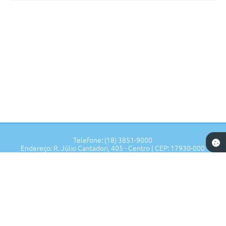
www.tupipaulista.sp.gov.br
Simini
Guttierrez
Telefone: (18) 3851-9000
Endereço: R. Júlio Cantadori, 405 - Centro | CEP: 17930-000
Segunda à Sexta: 7:30hrs às 11:00hrs, 13:00hrs às 16:00hrs
Prefeitura de Tupi Paulista - SP
Versão do Sistema:
3.5.3 - 19/06/2026
Portal atualizado em:
07/08/2026 17:02
Dados Abertos