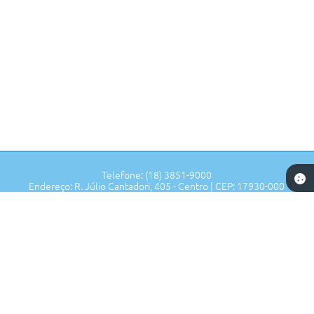
Aparecida
Maria
de
Souza
Alonso
Telefone: (18) 3851-9000
Endereço: R. Júlio Cantadori, 405 - Centro | CEP: 17930-000
Segunda à Sexta: 7:30hrs às 11:00hrs, 13:00hrs às 16:00hrs
Prefeitura de Tupi Paulista - SP
Versão do Sistema:
3.5.3 - 19/06/2026
Portal atualizado em:
06/08/2026 16:47
Dados Abertos