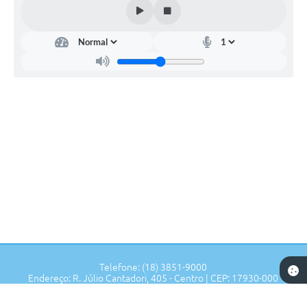
Secretaria
de
Saúde.
Márcia
Flora
Procópio
Matos
Telefone: (18) 3851-9000
Endereço: R. Júlio Cantadori, 405 - Centro | CEP: 17930-000
Segunda à Sexta: 7:30hrs às 11:00hrs, 13:00hrs às 16:00hrs
Prefeitura de Tupi Paulista - SP