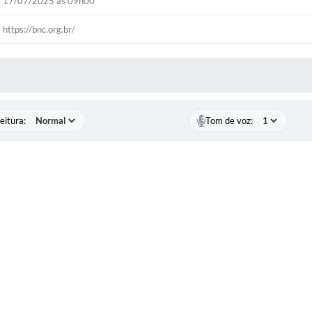
17/07/2025 às 09h00
https://bnc.org.br/
 MÍDIAS
eitura:
Tom de voz: