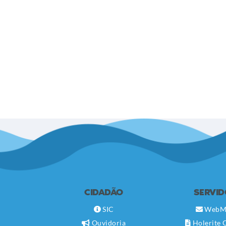
CIDADÃO
SERVI
SIC
WebM
Ouvidoria
Holerite 