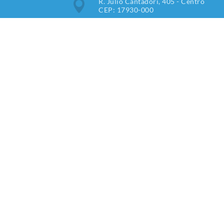
R. Júlio Cantadori, 405 - Centro
CEP: 17930-000
Segunda à Sexta: 7:30hrs às
11:00hrs, 13:00hrs às 16:00hrs
(18) 3851-9000
imprensa@tupipaulista.sp.gov.br
Newsletter
V