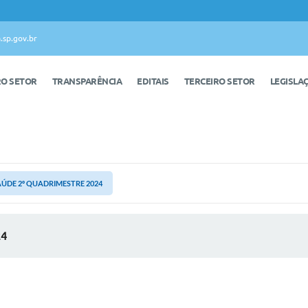
.sp.gov.br
RO SETOR
TRANSPARÊNCIA
EDITAIS
TERCEIRO SETOR
LEGISLA
AÚDE 2º QUADRIMESTRE 2024
24