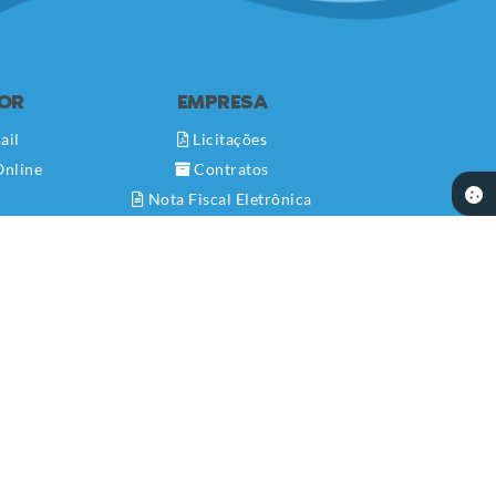
DOR
EMPRESA
ail
Licitações
Online
Contratos
Nota Fiscal Eletrônica
Diário Oficial
Transparência
Newslatter
Telefones Úteis
Serviços Online
SIC