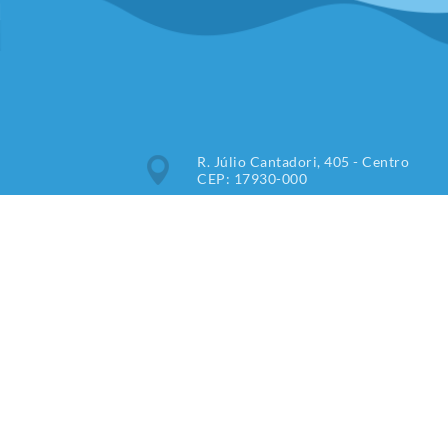
R. Júlio Cantadori, 405 - Centro
CEP: 17930-000
Segunda à Sexta: 7:30hrs às
11:00hrs, 13:00hrs às 16:00hrs
(18) 3851-9000
imprensa@tupipaulista.sp.gov.br