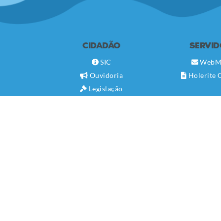
CIDADÃO
SERVI
SIC
WebM
Ouvidoria
Holerite 
Legislação
Diário Oficial
Concursos
Transparência Pública
Contato
Newsletter
Telefones Úteis
Carta de Serviços
Serviço ao Cidadão