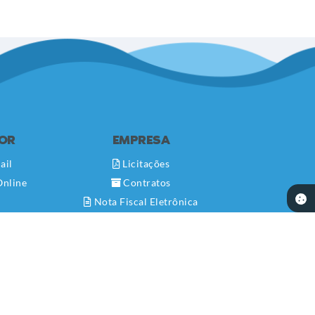
DOR
EMPRESA
ail
Licitações
Online
Contratos
Nota Fiscal Eletrônica
Diário Oficial
Transparência
Newslatter
Telefones Úteis
Serviços Online