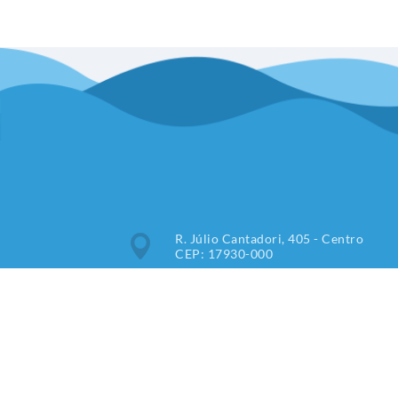
R. Júlio Cantadori, 405 - Centro
CEP: 17930-000
Segunda à Sexta: 7:30hrs às
11:00hrs, 13:00hrs às 16:00hrs
(18) 3851-9000
imprensa@tupipaulista.sp.gov.br