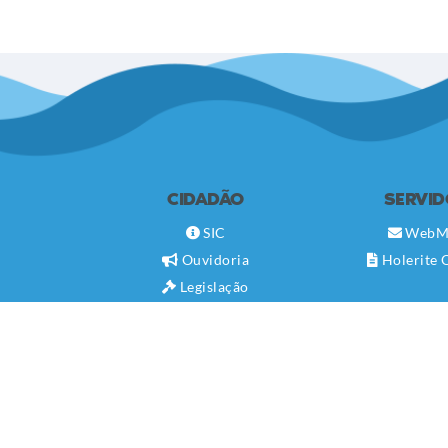
CIDADÃO
SERVI
SIC
WebM
Ouvidoria
Holerite 
Legislação
Diário Oficial
Concursos
Transparência Pública
Contato
Newsletter