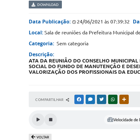
DOWNLOAD
Data Publicação:
Da
24/06/2021 às 07:39:32
Local:
Sala de reuniões da Prefeitura Municipal de
Categoria:
Sem categoria
Descrição:
ATA
DA
REUNIÃO
DO
CONSELHO MUNICIPAL
SOCIAL DO FUNDO
DE MANUTENÇÃO
E DES
VALORIZAÇÃO
DOS
PROFISSIONAIS DA
EDU
COMPARTILHAR
FACEBOOK
MESSENGER
TWITTER
WHATSAPP
OUTRAS
Velocidade de l
VOLTAR