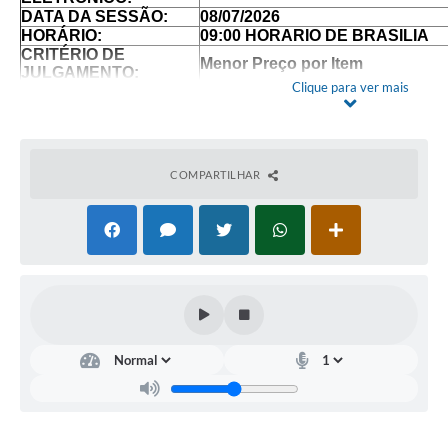
DATA DA SESSÃO:
08/07/2026
HORÁRIO:
09:00 HORARIO DE BRASILIA
CRITÉRIO DE
Menor Preço por Item
JULGAMENTO:
Clique para ver mais
QUANTIDADE MÍNIMA
Quantidade minima corresponde a
MODO DE DISPUTA:
“Aberto e Fechado”
PARTICIPAÇÃO
EXCLUSIVO ME/EPP/MEI
REGIME:
REGISTRO DE PREÇOS
TIPO DE ORÇAMENTO
COMPARTILHAR
SIGILOSO
DISPONIBILIZAÇÃO
www.tupipaulista.sp.gov.br
DO EDITAL
Edital publicado no Diário Ofici
PUBLICAÇÃO
PNCP, e site oficial
www.tupipauli
(18)3851-9014
INFORMAÇÕES:
E-mail:
licitacao@tupipaulista.s