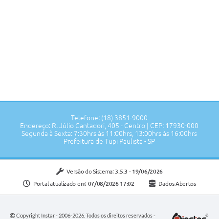
Telefone: (18) 3851-9000
Endereço: R. Júlio Cantadori, 405 - Centro | CEP: 17930-000
Segunda à Sexta: 7:30hrs às 11:00hrs, 13:00hrs às 16:00hrs
Prefeitura de Tupi Paulista - SP
Versão do Sistema:
3.5.3 - 19/06/2026
Portal atualizado em:
07/08/2026 17:02
Dados Abertos
Copyright Instar - 2006-2026. Todos os direitos reservados -