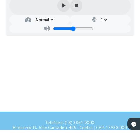
Telefone: (18) 3851-9000
Endereço: R. Júlio Cantadori, 405 - Centro | CEP: 17930-000
Segunda à Sexta: 7:30hrs às 11:00hrs, 13:00hrs às 16:00hrs
Prefeitura de Tupi Paulista - SP