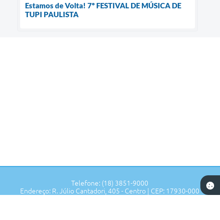
Estamos de Volta! 7º FESTIVAL DE MÚSICA DE
TUPI PAULISTA
Telefone: (18) 3851-9000
Endereço: R. Júlio Cantadori, 405 - Centro | CEP: 17930-000
Segunda à Sexta: 7:30hrs às 11:00hrs, 13:00hrs às 16:00hrs
Prefeitura de Tupi Paulista - SP