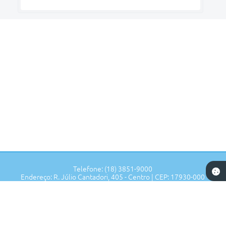
Telefone: (18) 3851-9000
Endereço: R. Júlio Cantadori, 405 - Centro | CEP: 17930-000
Segunda à Sexta: 7:30hrs às 11:00hrs, 13:00hrs às 16:00hrs
Prefeitura de Tupi Paulista - SP
Versão do Sistema:
3.5.3 - 19/06/2026