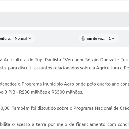
 MÍDIAS
RECEBA NOTÍCIAS
eitura:
Tom de voz:
 da Agricultura de Tupi Paulista "Vereador Sérgio Donizete Fer
ta para discutir assuntos relacionados sobre a Agricultura e Pe
xplanados o Programa Município Agro onde pelo quarto ano conse
po 3 PIB - R$30 milhões a R$500 milhões.
000,00. Também foi discutido sobre o Programa Nacional de Créd
ilita o acesso à terra por meio de financiamento com condiç