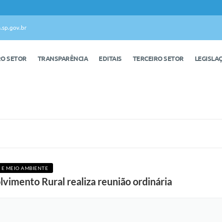
.sp.gov.br
RO SETOR
TRANSPARÊNCIA
EDITAIS
TERCEIRO SETOR
LEGISLA
 E MEIO AMBIENTE
vimento Rural realiza reunião ordinária