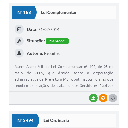
Nº 153
Lei Complementar
Data:
21/02/2014
Situação:
EM VIGOR
Autoria:
Executivo
Altera Anexo VIII, da Lei Complementar nº 103, de 05 de
maio de 2009, que dispõe sobre a organização
administrativa da Prefeitura Municipal, institui normas que
regulam as relações de trabalho dos Servidores Públicos
Municipais Celetistas, dispõe sobre a estrutura do quadro
de pessoal, fixa níveis de vencimentos e dá outras
BAIXAR
VÍNCULOS
GOSTEI
providências
Nº 3494
Lei Ordinária