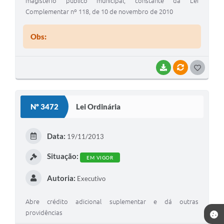
magistério público municipal, constante da Lei
Complementar nº 118, de 10 de novembro de 2010
Obs:
BAIXAR
VÍNCULOS
GOSTEI
Nº 3472
Lei Ordinária
Data:
19/11/2013
Situação:
EM VIGOR
Autoria:
Executivo
Abre crédito adicional suplementar e dá outras
providências