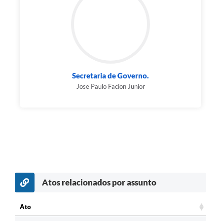
Secretaria de Governo.
Jose Paulo Facion Junior
Atos relacionados por assunto
c
Ato
Ato