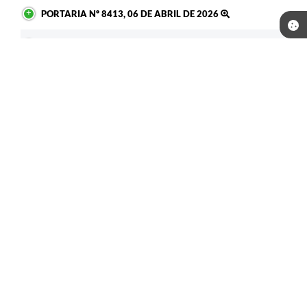
PORTARIA Nº 8413, 06 DE ABRIL DE 2026
PORTARIA Nº 8412, 02 DE ABRIL DE 2026
PORTARIA Nº 8088, 30 DE JUNHO DE 2025
DECRETO Nº 8031, 24 DE ABRIL DE 2026
PORTARIA Nº 8436, 15 DE ABRIL DE 2026
PORTARIA Nº 8435, 13 DE ABRIL DE 2026
PORTARIA Nº 8433, 13 DE ABRIL DE 2026
PORTARIA Nº 8432, 13 DE ABRIL DE 2026
Seja o primeiro a curtir esta
GOSTEI
NÃO GOSTEI
legislação.