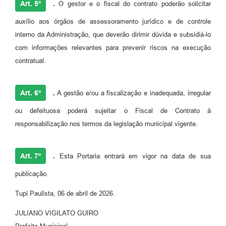
Art. 5º
.
O gestor e o fiscal do contrato poderão solicitar
auxílio aos órgãos de assessoramento jurídico e de controle
interno da Administração, que deverão dirimir dúvida e subsidiá-lo
com informações relevantes para prevenir riscos na execução
contratual.
Art. 6º
.
A gestão e/ou a fiscalização e inadequada, irregular
ou defeituosa poderá sujeitar o Fiscal de Contrato à
responsabilização nos termos da legislação municipal vigente.
Art. 7º
.
Esta Portaria entrará em vigor na data de sua
publicação.
Tupi Paulista, 06 de abril de 2026.
JULIANO VIGILATO GUIRO