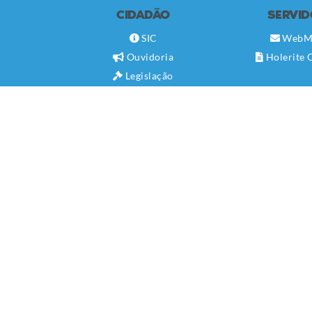
CIDADÃO
SERVI
SIC
WebM
Ouvidoria
Holerite 
Legislação
Diário Oficial
Concursos
Transparência Pública
Contato
Newsletter
Telefones Úteis
Carta de Serviços
Serviço ao Cidadão
CADASTRAR