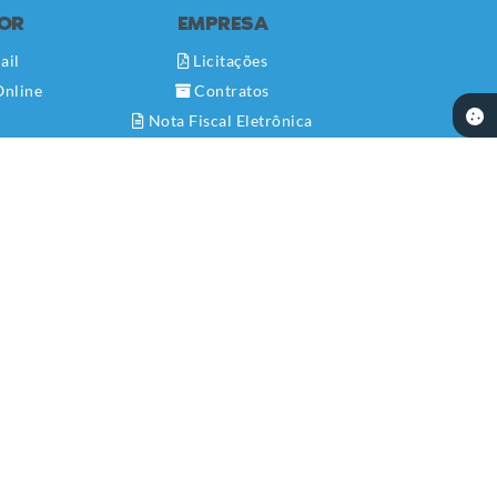
DOR
EMPRESA
ail
Licitações
Online
Contratos
Nota Fiscal Eletrônica
Diário Oficial
Transparência
Newslatter
Telefones Úteis
Serviços Online
SIC