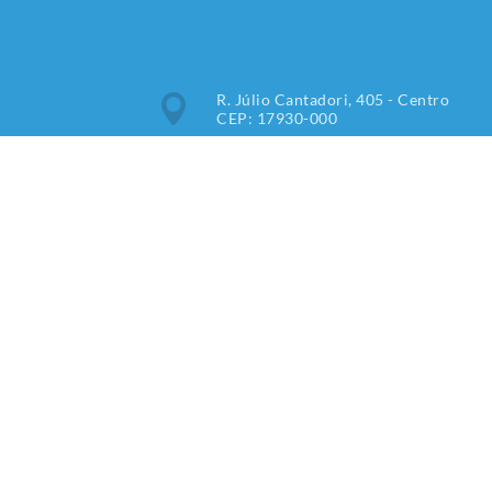
R. Júlio Cantadori, 405 - Centro
CEP: 17930-000
Segunda à Sexta: 7:30hrs às
11:00hrs, 13:00hrs às 16:00hrs
(18) 3851-9000
imprensa@tupipaulista.sp.gov.br
Newsletter