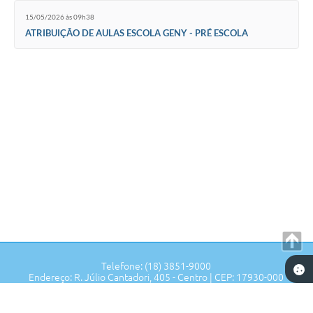
15/05/2026 às 09h38
ATRIBUIÇÃO DE AULAS ESCOLA GENY - PRÉ ESCOLA
Seta
Telefone: (18) 3851-9000
Endereço: R. Júlio Cantadori, 405 - Centro | CEP: 17930-000
Segunda à Sexta: 7:30hrs às 11:00hrs, 13:00hrs às 16:00hrs
Prefeitura de Tupi Paulista - SP