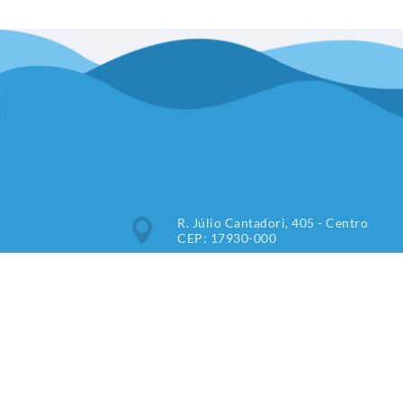
R. Júlio Cantadori, 405 - Centro
CEP: 17930-000
Segunda à Sexta: 7:30hrs às
11:00hrs, 13:00hrs às 16:00hrs
(18) 3851-9000
imprensa@tupipaulista.sp.gov.br