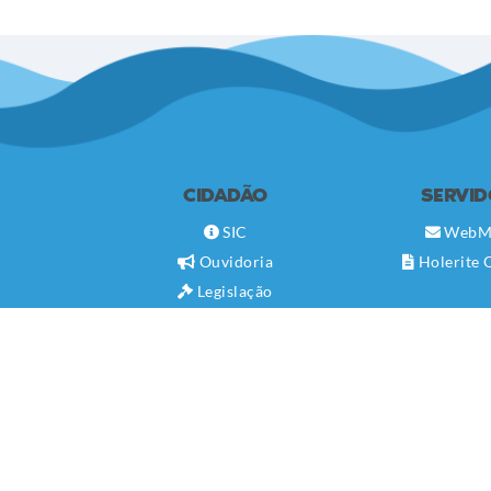
CIDADÃO
SERVI
SIC
WebM
Ouvidoria
Holerite 
Legislação
Diário Oficial
Concursos
Transparência Pública
Contato
Newsletter
Telefones Úteis