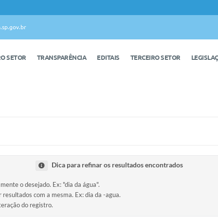
.sp.gov.br
RO SETOR
TRANSPARÊNCIA
EDITAIS
TERCEIRO SETOR
LEGISLA
Dica para refinar os resultados encontrados
amente o desejado. Ex: "dia da água".
ir resultados com a mesma. Ex: dia da -agua.
teração do registro.