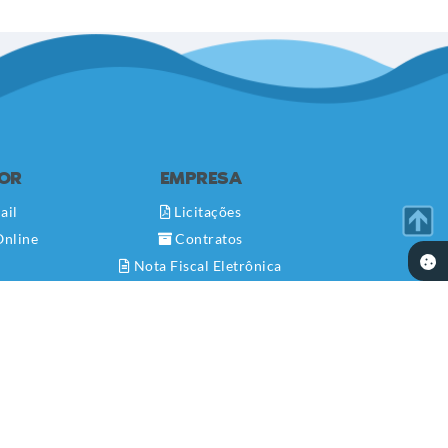
DOR
EMPRESA
ail
Licitações
Online
Contratos
Nota Fiscal Eletrônica
Diário Oficial
Transparência
Newslatter
Telefones Úteis
Serviços Online
SIC