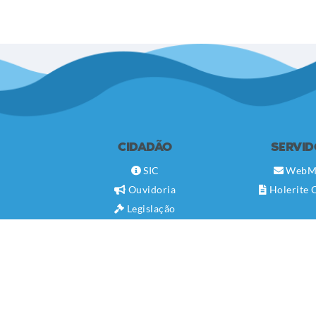
CIDADÃO
SERVI
SIC
WebM
Ouvidoria
Holerite 
Legislação
Diário Oficial
Concursos
Transparência Pública
Contato
Newsletter