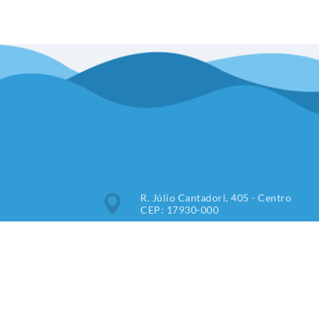
R. Júlio Cantadori, 405 - Centro
CEP: 17930-000
Segunda à Sexta: 7:30hrs às
11:00hrs, 13:00hrs às 16:00hrs
(18) 3851-9000
imprensa@tupipaulista.sp.gov.br