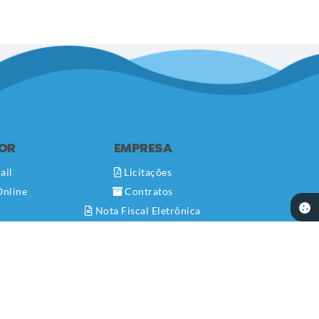
DOR
EMPRESA
ail
Licitações
Online
Contratos
Nota Fiscal Eletrônica
Diário Oficial
Transparência
Newslatter
Telefones Úteis
Serviços Online